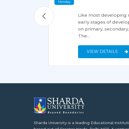
Monday
’étudiant, peut
Like most developing nat
nce ne dispose pas
early stages of develo
r les étudiants
on primary, secondary, 
The…
VIEW DETAILS
Sharda University is a leading Educational institut
based out of Greater Noida, Delhi NCR. A ventur