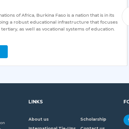
ions of Africa, Burkina Faso is a nation that is in its
ping a robust educational infrastructure that focuses
tertiary, as well as vocational systems of education.
LINKS
F
About us
Scholarship
ion
International Tie-Ups
Contact us
e