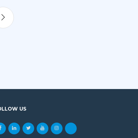
Wednesday
India is a land of several cultural
delights…
Malgré les progrès réalisés au cours des de
l'état du système éducatif sur le continent n'
L'économie de nombreux pays africains est rel
conflits…
VIEW DETAILS
OLLOW US