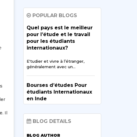
Au fil des ans, l'ingénierie est
POPULAR BLOGS
devenue l'un…
Quel pays est le meilleur
pour l’étude et le travail
Conseils pour Avoir une
pour les étudiants
Bonne vie Sociale tout en
e
internationaux?
étudiant à l'étranger
E'tudier et vivre à l’étranger,
Avoir une
vie sociale pendant
généralement avec un…
ses études à…
Bourses d’études Pour
Comment les objectifs
ts
de carrière jouent-ils un
étudiants Internationaux
rôle majeur dans
en Inde
der
l'amélioration des
objectifs d'apprentissage
Etudier à l’étranger est un sujet
. Il
de grand…
Les objectifs d'apprentissage
BLOG DETAILS
sont un aspect essentiel d'un…
BLOG AUTHOR
Scope of Allied Health